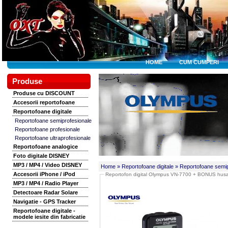
HOME
CUM CUMPERI
Produse
Produse cu DISCOUNT
Accesorii reportofoane
Reportofoane digitale
Reportofoane semiprofesionale
Reportofoane profesionale
Reportofoane ultraprofesionale
Reportofoane analogice
Foto digitale DISNEY
MP3 / MP4 / Video DISNEY
Home
» Reportofoane digitale
» Reportofoane semip
Accesorii iPhone / iPod
Reportofon digital Olympus VN-7700 + BONUS husa
MP3 / MP4 / Radio Player
Detectoare Radar Solare
Navigatie - GPS Tracker
Reportofoane digitale -
modele iesite din fabricatie