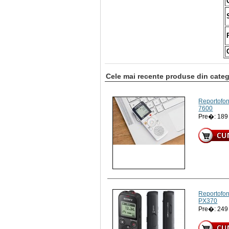
Cele mai recente produse din cate
Reportofon
7600
Pre�: 18
Reportofon
PX370
Pre�: 24