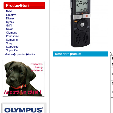
Produc�tori
Belkin
Creative
Disney
Dynex
Griffin
Nokia
Olympus
Panasonic
Samsung
Sony
StarGuide
Super Cat
S
Descriere produs:
Vezi to�i produc�torii »