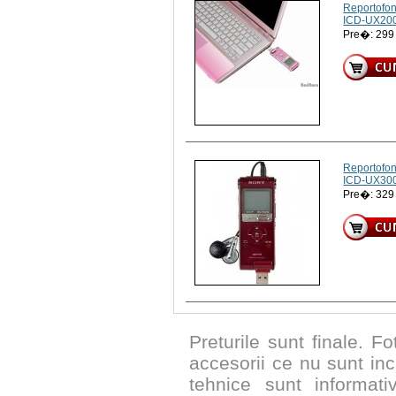
Reportofon
ICD-UX200
Pre�: 29
Reportofon
ICD-UX300
Pre�: 32
Preturile sunt finale. Fo
accesorii ce nu sunt inc
tehnice sunt informat