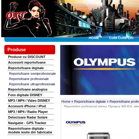
HOME
CUM CUMPERI
Produse
Produse cu DISCOUNT
Accesorii reportofoane
Reportofoane digitale
Reportofoane semiprofesionale
Reportofoane profesionale
Reportofoane ultraprofesionale
Reportofoane analogice
Foto digitale DISNEY
MP3 / MP4 / Video DISNEY
Home
» Reportofoane digitale
» Reportofoane profe
Accesorii iPhone / iPod
Reportofon profesional stereo Olympus WS-831 silv
MP3 / MP4 / Radio Player
Detectoare Radar Solare
Navigatie - GPS Tracker
Reportofoane digitale -
modele iesite din fabricatie