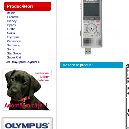
Produc�tori
Belkin
Creative
Disney
Dynex
Griffin
Nokia
Olympus
Panasonic
Samsung
Sony
StarGuide
Super Cat
Vezi to�i produc�torii »
S
Descriere produs: