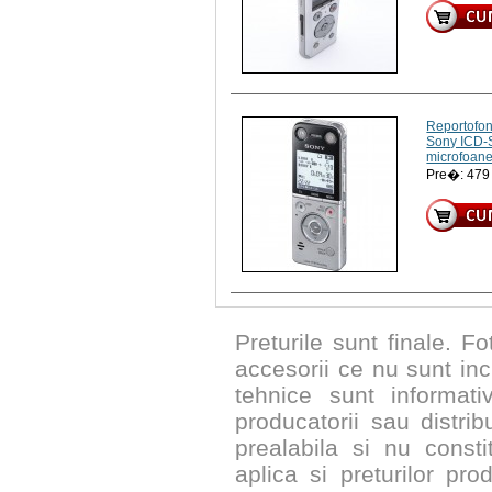
Reportofon
Sony ICD-S
microfoan
Pre�: 47
Preturile sunt finale. Fo
accesorii ce nu sunt inc
tehnice sunt informat
producatorii sau distribu
prealabila si nu constit
aplica si preturilor pr