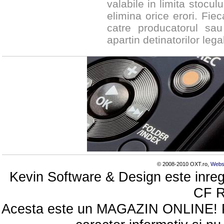
valabile in limita stocul
elimina orice erori. Fie
catre producatorul sau
apartin detinatorilor legal
© 2008-2010 OXT.ro,
Webs
Kevin Software & Design este inreg
CF 
Acesta este un MAGAZIN ONLINE! Poze