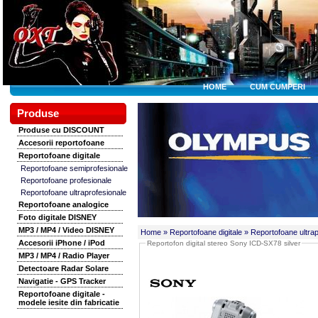
HOME
CUM CUMPERI
Produse
Produse cu DISCOUNT
Accesorii reportofoane
Reportofoane digitale
Reportofoane semiprofesionale
Reportofoane profesionale
Reportofoane ultraprofesionale
Reportofoane analogice
Foto digitale DISNEY
MP3 / MP4 / Video DISNEY
Home
» Reportofoane digitale
» Reportofoane ultrap
Accesorii iPhone / iPod
Reportofon digital stereo Sony ICD-SX78 silver
MP3 / MP4 / Radio Player
Detectoare Radar Solare
Navigatie - GPS Tracker
Reportofoane digitale -
modele iesite din fabricatie