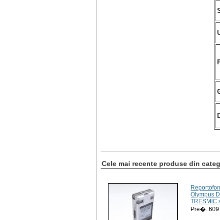
Cele mai recente produse din categ
Reportofon
Olympus D
TRESMIC 
Pre�: 60