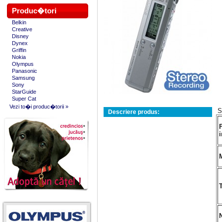
Produc�tori
Belkin
Creative
Disney
Dynex
Griffin
Nokia
Olympus
Panasonic
Samsung
Sony
StarGuide
Super Cat
Vezi to�i produc�torii »
S
Descriere produs: