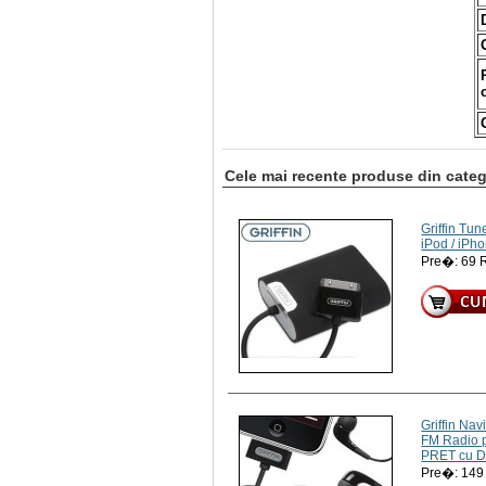
Cele mai recente produse din catego
Griffin Tun
iPod / iPh
Pre�: 69
Griffin Nav
FM Radio p
PRET cu 
Pre�: 14