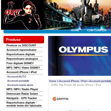
HOME
CUM CUMPERI
Produse
Produse cu DISCOUNT
Accesorii reportofoane
Reportofoane digitale
Reportofoane analogice
Foto digitale DISNEY
MP3 / MP4 / Video DISNEY
Accesorii iPhone / iPod
Accesorii AUTO
Accesorii portabile
Home
» Accesorii iPhone / iPod
» Accesorii portabil
Accesorii stand-alone
Griffin iTrip Pocket SE pentru iPhone / iPod
MP3 / MP4 / Radio Player
Detectoare Radar Solare
Navigatie - GPS Tracker
Reportofoane digitale -
modele iesite din fabricatie