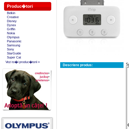
Produc�tori
Belkin
Creative
Disney
Dynex
Griffin
Nokia
Olympus
Panasonic
Samsung
Sony
StarGuide
Super Cat
Vezi to�i produc�torii »
S
Descriere produs: