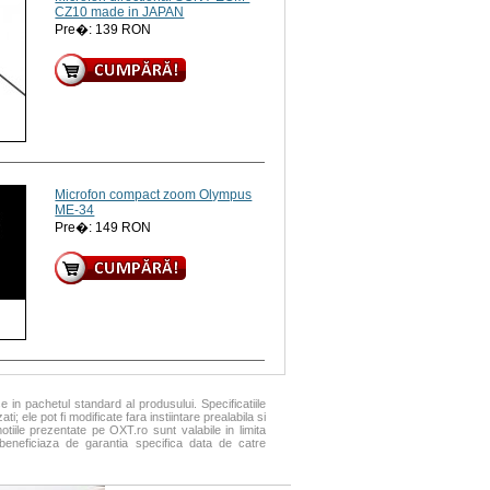
CZ10 made in JAPAN
Pre�: 139 RON
Microfon compact zoom Olympus
ME-34
Pre�: 149 RON
se in pachetul standard al produsului. Specificatiile
i; ele pot fi modificate fara instiintare prealabila si
motiile prezentate pe OXT.ro sunt valabile in limita
 beneficiaza de garantia specifica data de catre