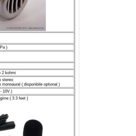
/Pa )
e 2 kohmi
 stereo
onoaural ( disponibile optional )
- 10V )
gime ( 3.3 feet )