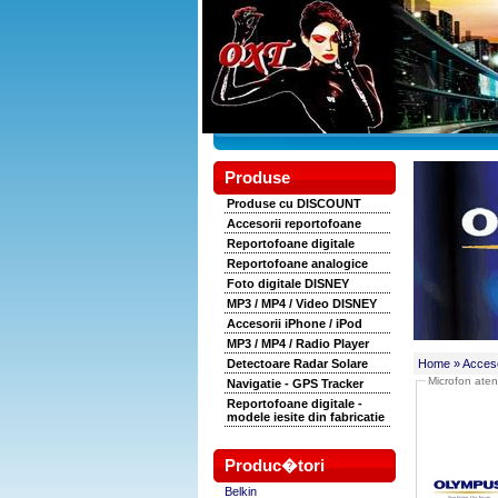
Produse
Produse cu DISCOUNT
Accesorii reportofoane
Reportofoane digitale
Reportofoane analogice
Foto digitale DISNEY
MP3 / MP4 / Video DISNEY
Accesorii iPhone / iPod
MP3 / MP4 / Radio Player
Detectoare Radar Solare
Home
» Acceso
Microfon ate
Navigatie - GPS Tracker
Reportofoane digitale -
modele iesite din fabricatie
Produc�tori
Belkin