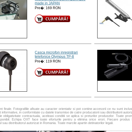
made in JAPAN
Pre�: 169 RON
Casca microfon inregistrari
telefonice Olympus TP-8
Pre�: 119 RON
nt finale. Fotografiile afisate au caracter orientativ si pot contine accesorii ce nu sunt inclu
 informative, in conformitate cu datele transmise de catre producatorii sau distribuitorii autorizat
ie obligativitate contractuala, aceleasi conditii se aplica si preturilor produselor. Toate pro
isponibil. Echipa OXT face toate eforturile pentru a elimina orice erori. Fiecare produs
 sau distribuitorul autorizat in Romania. Toate marcile apartin detinatorilor legali.