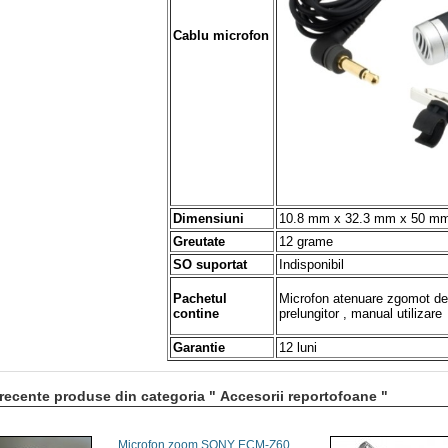
Cablu microfon
Dimensiuni
10.8 mm x 32.3 mm x 5
0 mm
Greutate
12 grame
SO suportat
Indisponibil
Pachetul
Microfon atenuare zgomot d
contine
prelungitor , m
anual utilizare
Garantie
12 luni
recente produse din categoria " Accesorii reportofoane "
Microfon zoom SONY ECM-Z60