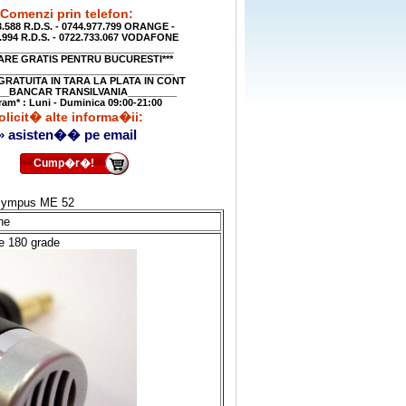
Comenzi prin telefon:
S. - 0744.977.799 ORANGE -
33.067 VODAFONE
_________________________________
RARE GRATIS PENTRU BUCURESTI***
_________________________________
GRATUITA IN TARA LA PLATA IN CONT
___BANCAR TRANSILVANIA_________
ram* : Luni - Duminica 09:00-21:00
olicit� alte informa�ii:
» asisten�� pe email
Cump�r�!
Olympus ME 52
ne
de 180 grade