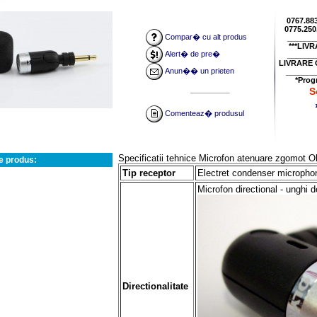
0767.883.588 R.D.
0775.250.994 R.D.S. - 0722.7
Compar� cu alt produs
______
***LIV
Alert� de pre�
______
LIVRARE 
Anun�� un prieten
______
*Prog
S
Comenteaz� produsul
Specificatii tehn
ice Microfon atenuare zgomot 
e produs:
Tip receptor
Electret condenser micropho
Microfon directional - unghi 
Directionalitate