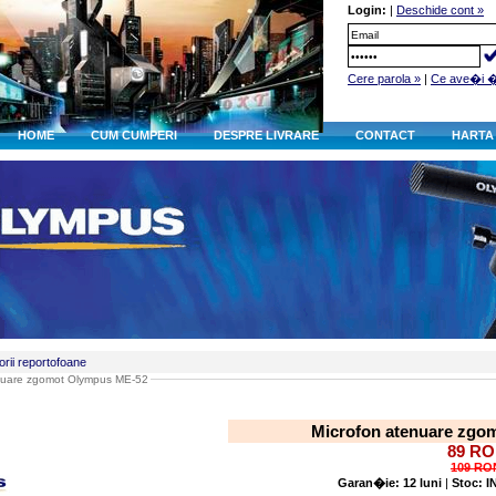
Login:
|
Deschide cont »
Cere parola »
|
Ce ave�i 
HOME
CUM CUMPERI
DESPRE LIVRARE
CONTACT
HARTA 
rii reportofoane
nuare zgomot Olympus ME-52
Microfon atenuare zgo
89 R
109 R
Garan�ie: 12 luni
|
Stoc: 