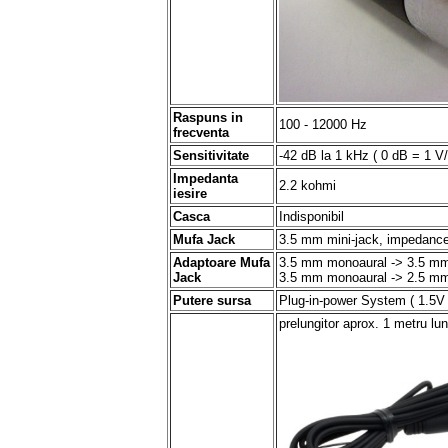
Raspuns in
100 - 12000 Hz
frecventa
Sensitivitate
-42 dB la 1 kHz ( 0 dB = 1 V
Impedanta
2.2 kohmi
iesire
Casca
Indisponibil
Mufa Jack
3.5 mm mini-jack, impedanc
Adaptoare Mufa
3.5 mm monoaural -> 3.5 mm
Jack
3.5 mm monoaural -> 2.5 mm m
Putere sursa
Plug-in-power System ( 1.5V 
prelungitor aprox. 1 metru lun