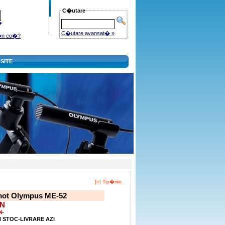
C�utare
C�utare avansat� »
�n co�?
SITE
|=| Tip�rire
mot Olympus ME-52
ON
ON
IN STOC-LIVRARE AZI