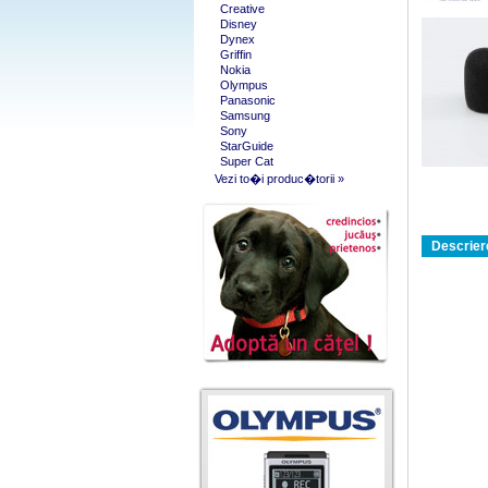
Creative
Disney
Dynex
Griffin
Nokia
Olympus
Panasonic
Samsung
Sony
StarGuide
Super Cat
Vezi to�i produc�torii »
Descrier