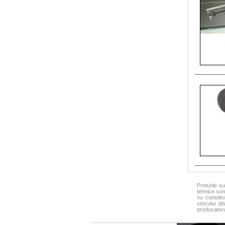
Preturile su
tehnice sunt
nu constitu
stocului d
producatorul