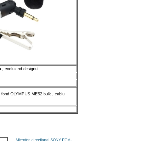
 , excluzind designul
e fond OLYMPUS ME52 bulk , cablu
Microfon directional SONY ECM-