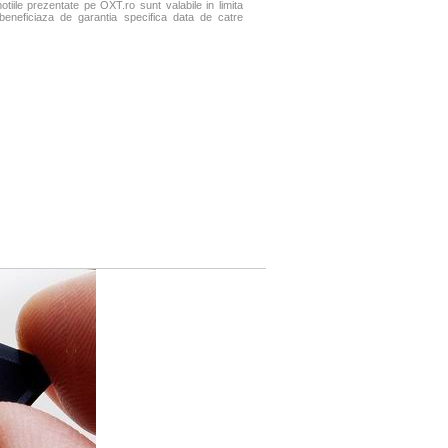
motiile prezentate pe OXT.ro sunt valabile in limita
 beneficiaza de garantia specifica data de catre