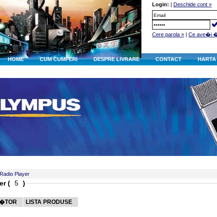
Login:
|
Deschide cont »
Cere parola »
|
Ce ave�i 
HOME
CUM CUMPERI
DESPRE LIVRARE
CONTACT
HARTA 
Radio Player
er (
)
C�TOR
LISTA PRODUSE