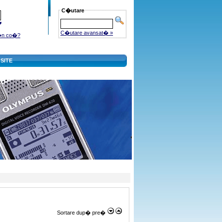
C�utare
C�utare avansat� »
�n co�?
SITE
Sortare dup� pre�