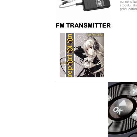
nu constitu
stocului d
producatorul