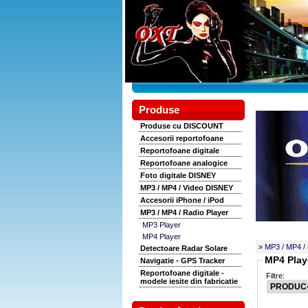
Produse
Produse cu DISCOUNT
Accesorii reportofoane
Reportofoane digitale
Reportofoane analogice
Foto digitale DISNEY
MP3 / MP4 / Video DISNEY
Accesorii iPhone / iPod
MP3 / MP4 / Radio Player
MP3 Player
MP4 Player
» MP3 / MP4 / 
Detectoare Radar Solare
MP4 Play
Navigatie - GPS Tracker
Reportofoane digitale -
Filtre:
modele iesite din fabricatie
PRODU