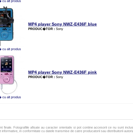
cu alt produs
MP4 player Sony NWZ-E436F blue
PRODUC�TOR :
Sony
cu alt produs
MP4 player Sony NWZ-E436F pink
PRODUC�TOR :
Sony
cu alt produs
nt finale. Fotografiile afisate au caracter orientativ si pot contine accesorii ce nu sunt inclu
 informative, in conformitate cu datele transmise de catre producatorii sau distribuitorii autorizat