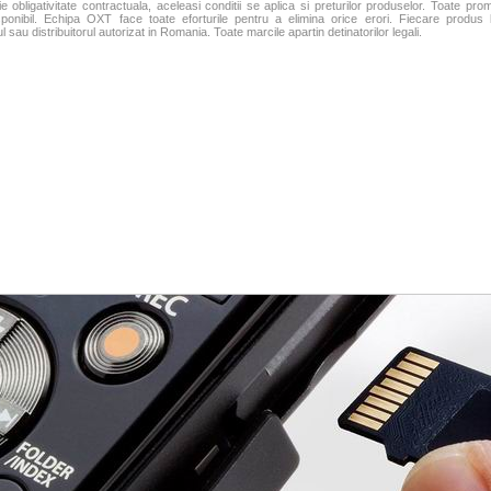
ie obligativitate contractuala, aceleasi conditii se aplica si preturilor produselor. Toate pro
isponibil. Echipa OXT face toate eforturile pentru a elimina orice erori. Fiecare produs
 sau distribuitorul autorizat in Romania. Toate marcile apartin detinatorilor legali.