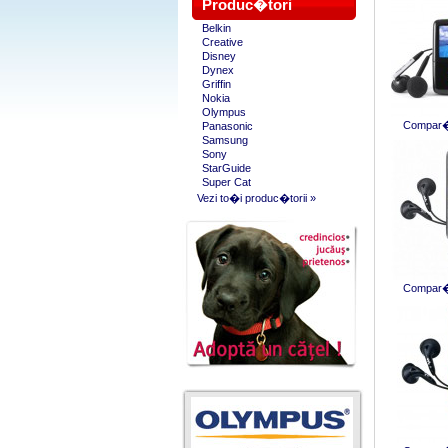
Produc�tori
Belkin
Creative
Disney
Dynex
Griffin
Nokia
Olympus
Compar� 
Panasonic
Samsung
Sony
StarGuide
Super Cat
Vezi to�i produc�torii »
Compar� 