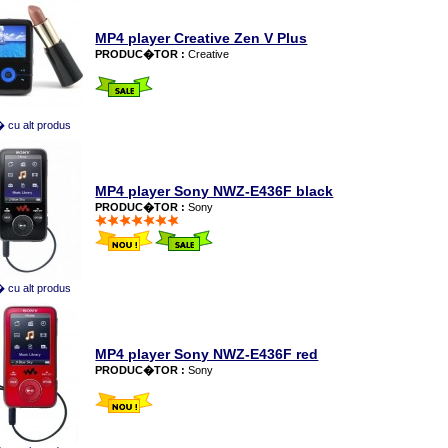
MP4 player Creative Zen V Plus
PRODUC�TOR :
Creative
cu alt produs
MP4 player Sony NWZ-E436F black
PRODUC�TOR :
Sony
cu alt produs
MP4 player Sony NWZ-E436F red
PRODUC�TOR :
Sony