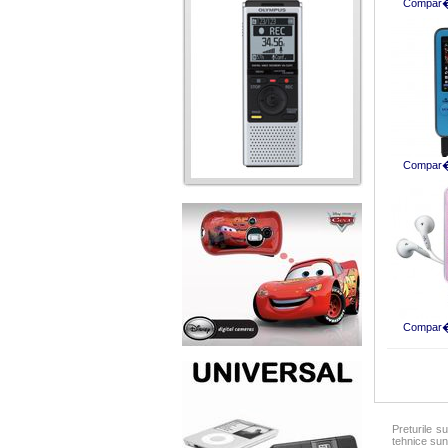
Compar� 
Compar� 
Compar� 
Preturile su
tehnice sunt