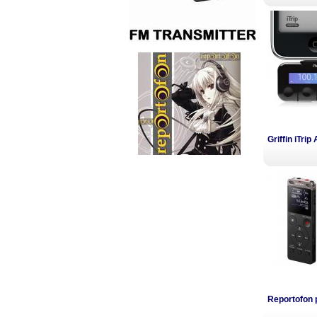
Griffin iTri
Reportofon 