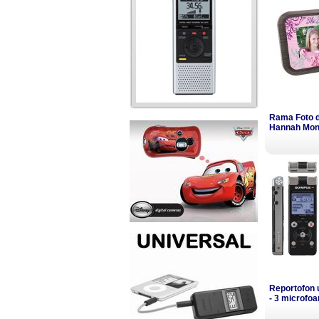
Rama Foto di
Hannah Mon
Reportofon 
- 3 microfo