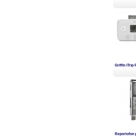
Griffin iTri
Reportofon 