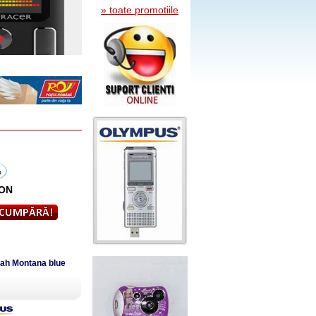
» toate promotiile
ON
nnah Montana blue