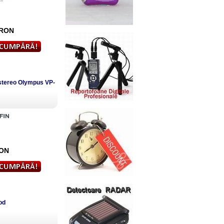
RON
l stereo Olympus VP-
ON
Pod