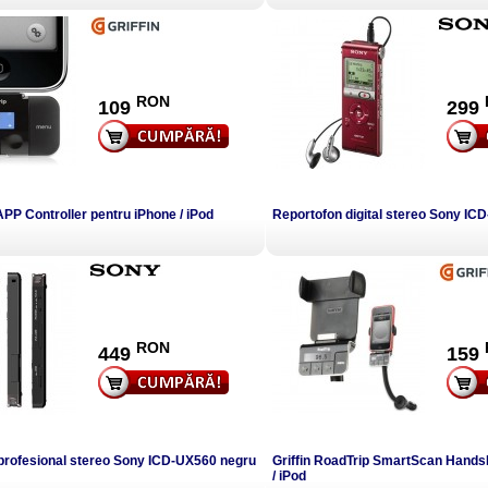
RON
109
299
p APP Controller pentru iPhone / iPod
Reportofon digital stereo Sony IC
RON
449
159
profesional stereo Sony ICD-UX560 negru
Griffin RoadTrip SmartScan Hands
/ iPod