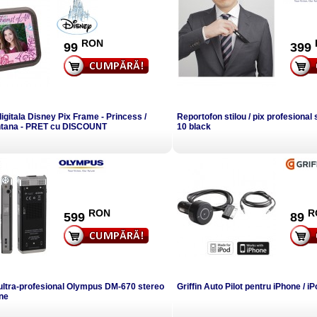
RON
99
399
gitala Disney Pix Frame - Princess /
Reportofon stilou / pix profesiona
tana - PRET cu DISCOUNT
10 black
RON
R
599
89
ultra-profesional Olympus DM-670 stereo
Griffin Auto Pilot pentru iPhone / i
ane