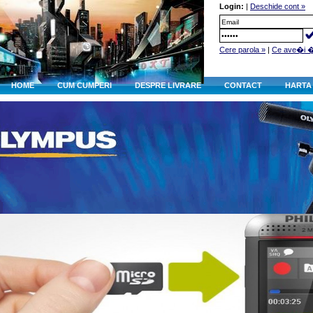
Login:
|
Deschide cont »
Cere parola »
|
Ce ave�i 
HOME
CUM CUMPERI
DESPRE LIVRARE
CONTACT
HARTA 