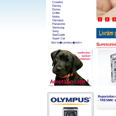
Creative
Disney
Dynex
Griffin
Nokia
1
2
3
Olympus
Panasonic
Samsung
Sony
StarGuide
Super Cat
Vezi to�i produc�torii »
Superofer
Reportofon 
- TRESMIC 