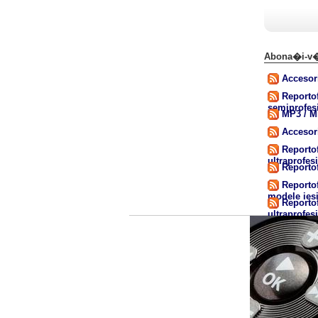
Abona�i-v�
Accesor
Reporto
semiprofes
MP3 / M
Accesori
Reporto
ultraprofes
Reporto
Reportof
modele iesi
Reporto
ultraprofes