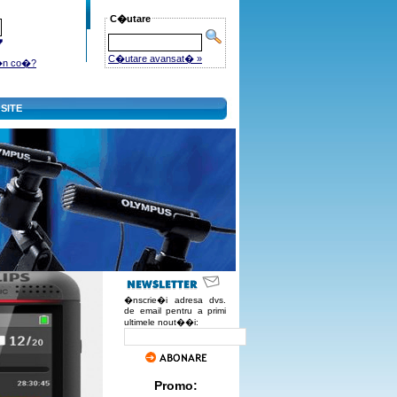
C�utare
C�utare avansat� »
�n co�?
SITE
�nscrie�i adresa dvs.
de email pentru a primi
ultimele nout��i:
Promo: