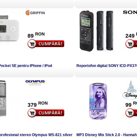
RON
89
249
p Pocket SE pentru iPhone / iPod
Reportofon digital SONY ICD-PX37
RON
R
379
99
profesional stereo Olympus WS-821 silver
MP3 Disney Mix Stick 2.0 - Hannah