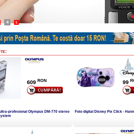
4
5
te:
RON
R
609
99
ultra-profesional Olympus DM-770 stereo
Foto digital Disney Pix Click - Ha
system