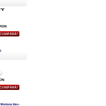
RON
0
ON
 Montana bleu -