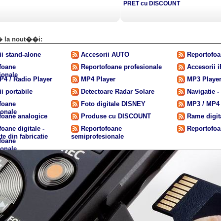
PRET cu DISCOUNT
 la nout��i:
ii stand-alone
Accesorii AUTO
Reportofoa
foane
Reportofoane profesionale
Accesorii 
ionale
P4 / Radio Player
MP4 Player
MP3 Playe
i portabile
Detectoare Radar Solare
Navigatie 
foane
Foto digitale DISNEY
MP3 / MP4
ionale
foane analogice
Produse cu DISCOUNT
Rame digit
oane digitale -
Reportofoane
Reportofoa
te din fabricatie
semiprofesionale
foane
ionale